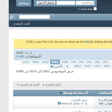
مساعدة
حفظ البيانات؟
البحث المتقدم
If this is your first visit, be sure to check out the
FAQ
by clicking the l
2 - 2 - 2026
المشاهدات:
9,488
1011
1003
1002
1001
1000
999
991
951
901
501
...
...
2001
1501
1101
1051
الأخيرة
عرض المواضيع من 23001 إلى 23023 من 61682
أدوات المنتدى
البحث في المنتدى
المشاهدات
آخر مشاركة بواسطة
اركات: 0
سبق الإمارات
دات: 580
09:50 AM
15 - 9 - 2016,