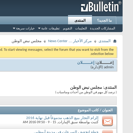
ما الجديد؟
المنتدى
المشاركات الجديدة
التعليمات
التقويم
تطبيقات عامة
خيارات سريعة
المنتدى
مركز الأخبار .... News Center
مجلس نبض الوطن
eed. To start viewing messages, select the forum that you want to visit from the
selection below.
إعـــــــلان:
إعـــــــلان
admin
‏(الإدارة)
المنتدى:
مجلس نبض الوطن
( نرصد كل مهم في الوطن من أحداث ومناسبات )
العنوان
/
كاتب الموضوع
إلزام التجار ببيع الذهب مدموغاً قبل نهاية 2016
كتبت بواسطة
سبق الإمارات
‏, 15 - 9 - 2016 09:50 AM
خطة لتخفيف السرعات في مدينة أبوظبي