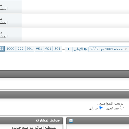
مش
المشاه
مش
المشاه
مش
المشاه
01
1000
999
991
951
901
501
...
صفحة 1001 من 2682
الأولى
ترتيب المواضيع...
تصاعدي
تنازلي
ضوابط المشاركة
تستطيع
إضافة مواضيع جديدة