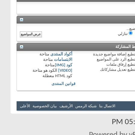
يع...
تنازلي
 المشاركة
طيع
إضافة مواضيع جديدة
أكواد المنتدى
متاحة
طيع
الرد على المواضيع
الابتسامات
متاحة
طيع
إرفاق ملفات
كود [IMG]
متاحة
طيع
تعديل مشاركاتك
[VIDEO]
الكود هو
متاحة
كود HTML
معطلة
قوانين المنتدى
الاتصال بنا
شبكة الرمس
الأرشيف
بيان الخصوصية
الأعلى
05:5