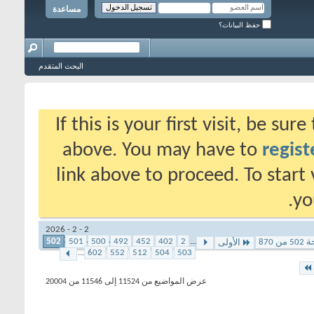
مساعدة
حفظ البيانات؟
البحث المتقدم
If this is your first visit, be su
above. You may have to
regist
link above to proceed. To start
yo
2 - 2 - 2026
المشاهدات:
9,330
502
501
500
492
452
402
2
...
ن 870
الأولى
...
602
552
512
504
503
عرض المواضيع من 11524 إلى 11546 من 20004