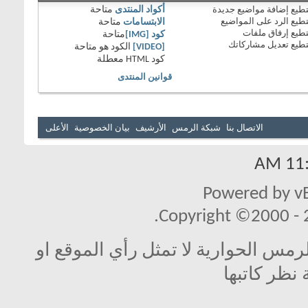
طيع
إضافة مواضيع جديدة
أكواد المنتدى
متاحة
طيع
الرد على المواضيع
الابتسامات
متاحة
طيع
إرفاق ملفات
كود [IMG]
متاحة
طيع
تعديل مشاركاتك
[VIDEO]
الكود هو
متاحة
كود HTML
معطلة
قوانين المنتدى
الاتصال بنا
شبكة الرمس
الأرشيف
بيان الخصوصية
الأعلى
11:0
Powered by vB
Copyright ©2000 - 20
مس الحوارية لا تمثل رأي الموقع او
 نظر كاتبها