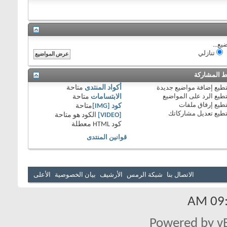
يع...
تنازلي
 المشاركة
طيع
إضافة مواضيع جديدة
أكواد المنتدى
متاحة
طيع
الرد على المواضيع
الابتسامات
متاحة
طيع
إرفاق ملفات
كود [IMG]
متاحة
طيع
تعديل مشاركاتك
[VIDEO]
الكود هو
متاحة
كود HTML
معطلة
قوانين المنتدى
الاتصال بنا
شبكة الرمس
الأرشيف
بيان الخصوصية
الأعلى
09:3
Powered by vB