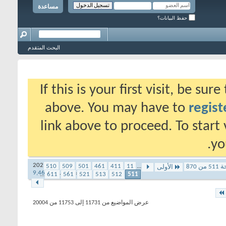
مساعدة
حفظ البيانات؟
البحث المتقدم
If this is your first visit, be su
above. You may have to
regist
link above to proceed. To start
yo
2 - 2 - 2026
510
509
501
461
411
11
...
ن 870
الأولى
المشاهدات:
9,462
...
611
561
521
513
512
511
عرض المواضيع من 11731 إلى 11753 من 20004