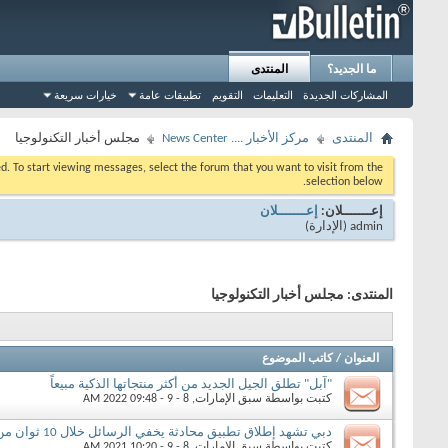
ما الجديد؟
المنتدى
المشاركات الجديدة
التعليمات
التقويم
تطبيقات عامة
خيارات سريعة
المنتدى
مركز الأخبار .... News Center
مجلس أخبار التكنولوجيا
eed. To start viewing messages, select the forum that you want to visit from the
selection below.
إعـــــــلان:
إعـــــــلان
admin
‏(الإدارة)
المنتدى:
مجلس أخبار التكنولوجيا
العنوان
/
كاتب الموضوع
"آبل" تطلق الجيل الجديد من أكثر منتجاتها الذكية مبيعاً
كتبت بواسطة
سبق الإمارات
‏, 8 - 9 - 2022 09:48 AM
دبي تشهد إطلاق تطبيق محادثة يخفي الرسائل خلال 10 ثوان من إرسالها
كتبت بواسطة
سبق الإمارات
‏, 8 - 9 - 2021 10:20 AM