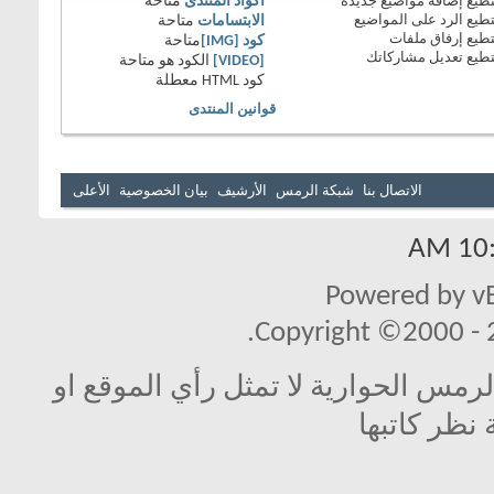
طيع
إضافة مواضيع جديدة
أكواد المنتدى
متاحة
طيع
الرد على المواضيع
الابتسامات
متاحة
طيع
إرفاق ملفات
كود [IMG]
متاحة
طيع
تعديل مشاركاتك
[VIDEO]
الكود هو
متاحة
كود HTML
معطلة
قوانين المنتدى
الاتصال بنا
شبكة الرمس
الأرشيف
بيان الخصوصية
الأعلى
10:4
Powered by vB
Copyright ©2000 - 20
مس الحوارية لا تمثل رأي الموقع او
 نظر كاتبها