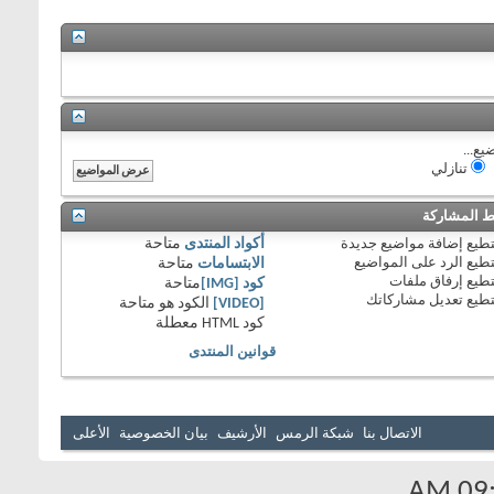
يع...
تنازلي
 المشاركة
طيع
إضافة مواضيع جديدة
أكواد المنتدى
متاحة
طيع
الرد على المواضيع
الابتسامات
متاحة
طيع
إرفاق ملفات
كود [IMG]
متاحة
طيع
تعديل مشاركاتك
[VIDEO]
الكود هو
متاحة
كود HTML
معطلة
قوانين المنتدى
الاتصال بنا
شبكة الرمس
الأرشيف
بيان الخصوصية
الأعلى
09:5