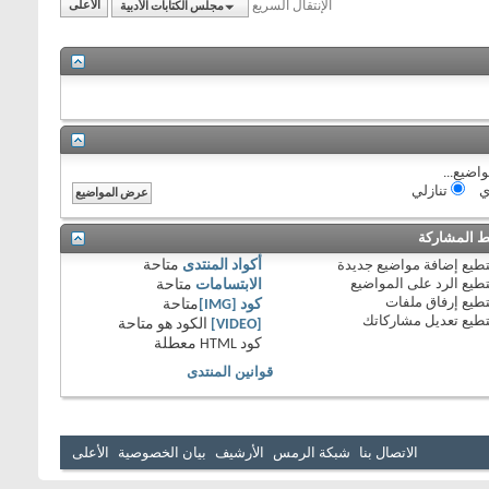
الإنتقال السريع
مجلس الكتابات الأدبية
الأعلى
اضيع...
ي
تنازلي
 المشاركة
طيع
إضافة مواضيع جديدة
أكواد المنتدى
متاحة
طيع
الرد على المواضيع
الابتسامات
متاحة
طيع
إرفاق ملفات
كود [IMG]
متاحة
طيع
تعديل مشاركاتك
[VIDEO]
الكود هو
متاحة
كود HTML
معطلة
قوانين المنتدى
الاتصال بنا
شبكة الرمس
الأرشيف
بيان الخصوصية
الأعلى