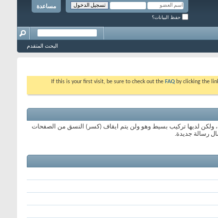
مساعدة
حفظ البيانات؟
البحث المتقدم
If this is your first visit, be sure to check out the
FAQ
by clicking the l
BB co عبارة عن مجموعة من الأكواد المشتقة من لغة (html) والتي تكون قد تعرفت عليها من قبل .تسمح لك باضافة تهيئة إلى رسائلك بنفس طريقة لغة HTML ، ولكن لديها تركيب بسيط وهو ولن يتم ايقاف (كسر) النسق من الصفحات