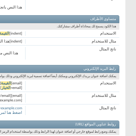
هذا النص باتجا
متساوي الأطراف
هذا الكود يسمح لك بمحاذاة أطراف مشاركتك.
الاستخدام
[indent]
القيمة
مثال للاستخدام
[indent]هذا النص متساوي الأطراف[/indent]
ناتج المثال
هذا النص م
رابط البريد الإلكتروني
يمكنك اضافة عنوان بريدك الإلكتروني ويمكنك أيضآ اضافة تسمية لبريد الإلكتروني وذلك بواس
الاستخدام
[email]
القيمة
ail]
[email=
الخيار
]
ا
مثال للاستخدام
[email]j.doe@example.com[/email]
[email=j.doe@example.com]اضغط هنا لمراسلتي بريدياً[/email]
ناتج المثال
@example.com
اضغط هنا لمراس
روابط عناوين المواقع (URL)
يمكنك وضع رابط لموقع خارجي أو اضافة عنوان لهذا الرابط وذلك بواسطة استخدام الرمز الت