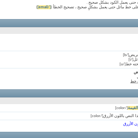
يته حتى يعمل الكود بشكل صحيح .
على خط مائل حتى يعمل بشكلٍ صحيح ، تصحيح الخطأ (
[/email]
)
يض
ه خط
لقيمة
[/color]
ن الأزرق