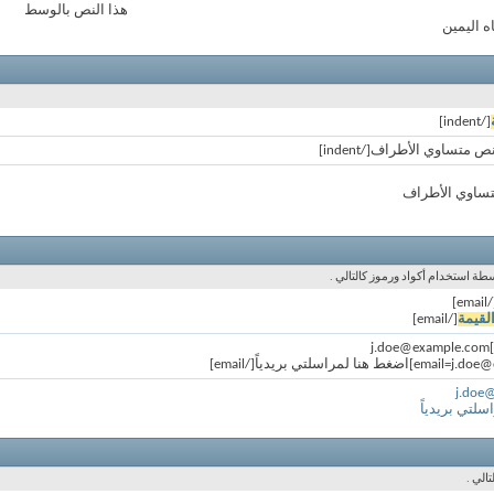
هذا النص بالوسط
ه اليمين
[/indent]
تساوي الأطراف
طة استخدام أكواد ورموز كالتالي .
[/em
لقيمة
[/email]
j.doe
لتي بريدياً
الي .