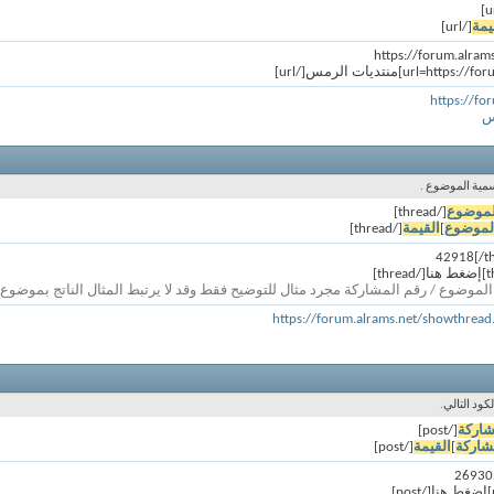
يمة
[/url]
https://fo
س
سمية الموضوع .
لموضوع
[/thread]
لموضوع
]
القيمة
[/thread]
الموضوع / رقم المشاركة مجرد مثال للتوضيح فقط وقد لا يرتبط المثال الناتج بموضوع
https://forum.alrams.net/showthrea
ود التالي.
شاركة
[/post]
شاركة
]
القيمة
[/post]