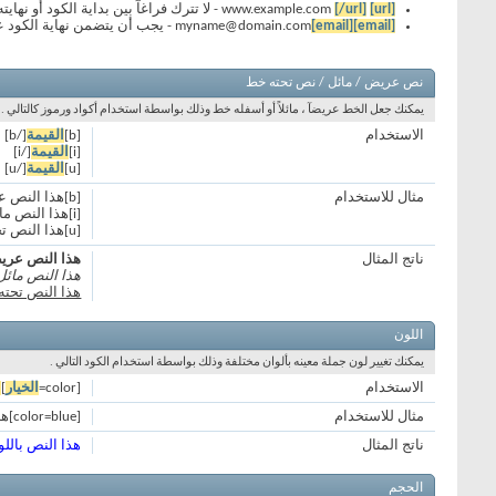
[url]
www.example.com
[/url]
- لا تترك فراغآ بين بداية الكود أو نها
[email]
[email]
myname@domain.com
- يجب أن يتضمن نهاية الكود 
نص عريض / مائل / نص تحته خط
يمكنك جعل الخط عريضآ ، مائلاً أو أسفله خط وذلك بواسطة استخدام أكواد ورموز كالتالي .
الاستخدام
[b]
القيمة
[/b]
[i]
القيمة
[/i]
[u]
القيمة
[/u]
مثال للاستخدام
[b]هذا النص عريض[/b]
[i]هذا النص مائل[/i]
[u]هذا النص تحته خط[/u]
ناتج المثال
هذا النص عر
هذا النص مائل
هذا النص تحت
اللون
يمكنك تغيير لون جملة معينه بألوان مختلفة وذلك بواسطة استخدام الكود التالي .
الاستخدام
[color=
الخيار
]
ا
مثال للاستخدام
[color=blue]هذا النص باللون الأزرق[/color]
ناتج المثال
هذا النص باللو
الحجم