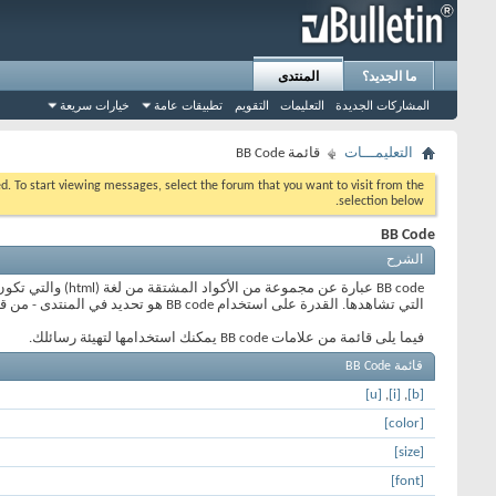
ما الجديد؟
المنتدى
المشاركات الجديدة
التعليمات
التقويم
تطبيقات عامة
خيارات سريعة
التعليمـــات
قائمة BB Code
eed. To start viewing messages, select the forum that you want to visit from the
selection below.
BB Code
الشرح
التي تشاهدها. القدرة على استخدام BB code هو تحديد في المنتدى - من قبل - المنتدى الأساسي بواسطة الإدارة ، لذا يجب عليك مراجعة قواعد المنتدى عند ارسال رسالة جديدة.
فيما يلى قائمة من علامات BB code يمكنك استخدامها لتهيئة رسائلك.
قائمة BB Code
[u]
,
[i]
,
[b]
[color]
[size]
[font]