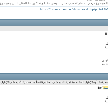
الموضوع / رقم المشاركة مجرد مثال للتوضيح فقط وقد لا يرتبط المثال الناتج بموضوع
https://forum.alrams.net/showthread.php?p=2693
لى
ية
أولى
ثانية
يمة
[/list]
لى
ية