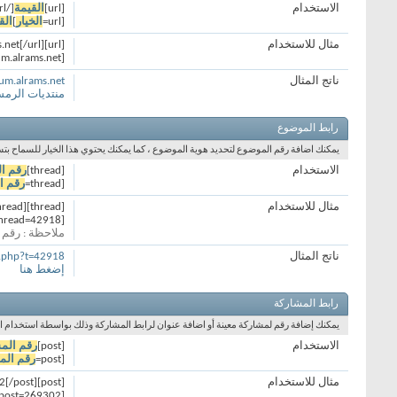
الاستخدام
[url]
القيمة
[/url]
[url=
الخيار
]
الق
مثال للاستخدام
[url]https://forum.alrams.net[/url]
[url=https://forum.alrams.net]منتديات الرمس[/url]
ناتج المثال
rum.alrams.net
منتديات الرم
رابط الموضوع
يمكنك اضافة رقم الموضوع لتحديد هوية الموضوع ، كما يمكنك يحتوي هذا الخيار للسماح بت
الاستخدام
[thread]
رقم ا
[thread=
رقم ا
مثال للاستخدام
[thread]42918[/thread]
[thread=42918]إضغط هنا[/thread]
ملاحظة : رقم 
ناتج المثال
d.php?t=42918
إضغط هنا
رابط المشاركة
يمكنك إضافة رقم لمشاركة معينة أو اضافة عنوان لرابط المشاركة وذلك بواسطة استخدام الك
الاستخدام
[post]
رقم الم
[post=
رقم الم
مثال للاستخدام
[post]269302[/post]
[post=269302]إضغط هنا[/post]