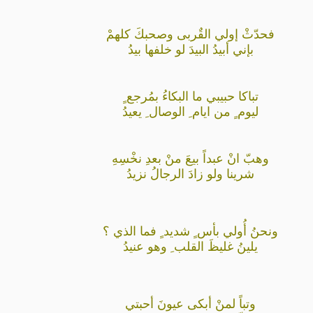
فحدّثْ إولي القٌربى وصحبكَ كلهمْ
بإني أبيدُ البيدَ لو خلفها بيدُ
تباكا حبيبي ما البكاءُ بمُرجع ٍ
ليوم ٍ من ايام ِ الوصال ِ يعيدُ
وهبّ انْ عبداً بيعَ منْ بعدِ نخْسِهِ
شرينا ولو زادَ الرجالُ نزيدُ
ونحنُ أُولي بأس ٍ شديد ٍ فما الذي ؟
يلينُ غليظَ القلب ِ وهو عنيدُ
وتباً لمنْ أبكى عيونَ أحبتي