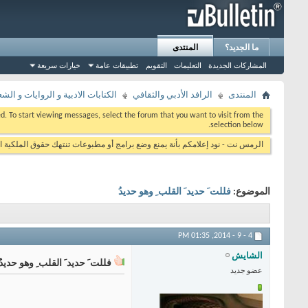
ما الجديد؟
المنتدى
المشاركات الجديدة
التعليمات
التقويم
تطبيقات عامة
خيارات سريعة
المنتدى
الرافد الأدبي والثقافي
الكتابات الادبية و الروايات و الشع
eed. To start viewing messages, select the forum that you want to visit from the
selection below.
الرمس نت - نود إعلامكم بأنة يمنع وضع برامج أو مطبوعات تنتهك حقوق الملكية ا
الموضوع:
فللت َ حديد َ القلب ِ وهو حديدُ
01:35 PM
4 - 9 - 2014,
الشايش
فللت َ حديد َ القلب ِ وهو حديدُ
عضو جديد