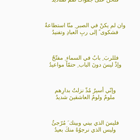
وان لم يكنْ في الصبر ِ منّا استطاعةٌ
فشكوى ً إلى ربِ العبادِ وتفنيدُ
فللربَ ِ بابٌ في السماء ِ مفتّحٌ
وإذْ ليسَ دونَ الباب ِ حتمّاً مواعيدُ
وإنّي أسيرٌ مُذّ نزلتُ بدارِهم
ملومٌ ولومُ العاشقينَ شديدُ
فليسَ الذي بيني وبينك َ مُرّجئٌ
وليس الذي نرجوُهُ منكَ بعيدُ