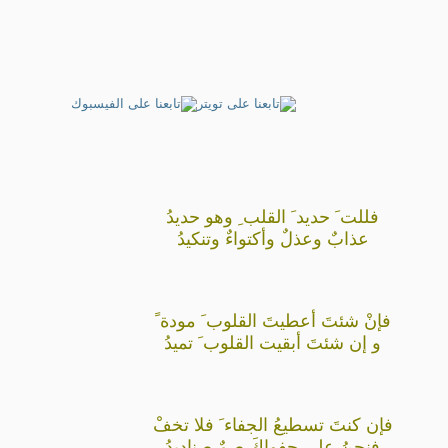
فللت َ حديد َ القلب ِ وهو حديدُ
عذابٌ وعذلٌ وأكتواءٌ وتنكيدُ
فإنْ شئتَ أعطيتَ القلوب َ مودة ً
و إن شئتَ أبقيت القلوب َ تميدُ
فإن كنتَ تسطيعُ الجفاء َ فلا تخفْ
فنحنُ على جفواكَ صمٌ صناديدُ