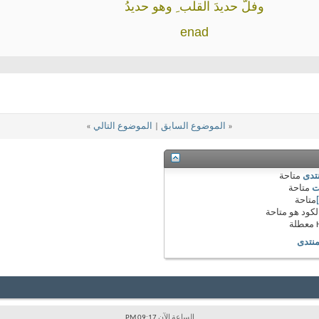
وفلّ حديدَ القلب ِ وهو حديدُ
enad
«
الموضوع السابق
|
الموضوع التالي
»
نتدى
متاحة
ت
متاحة
متاحة
لكود هو
متاحة
معطلة
منتدى
الساعة الآن
09:17 PM