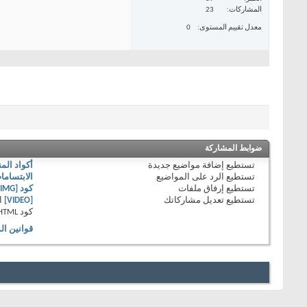
المشاركات
23
معدل تقييم المستوى
0
ضوابط المشاركة
تستطيع
إضافة مواضيع جديدة
أكواد الم
تستطيع
الرد على المواضيع
الابتساما
تستطيع
إرفاق ملفات
كود [IMG]
تستطيع
تعديل مشاركاتك
[VIDEO]
ا
كود HTML
قوانين ال