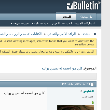
ما الجديد؟
المنتدى
المشاركات الجديدة
التعليمات
التقويم
تطبيقات عامة
خيارات سريعة
المنتدى
الرافد الأدبي والثقافي
الكتابات الادبية و الروايات و الشع
eed. To start viewing messages, select the forum that you want to visit from the
selection below.
الرمس نت - نود إعلامكم بأنة يمنع وضع برامج أو مطبوعات تنتهك حقوق الملكية ا
الموضوع:
كلن من اسمه له نصيبن يواليه
04:47 PM
11 - 6 - 2015,
الشايش
كلن من اسمه له نصيبن يواليه
عضو جديد