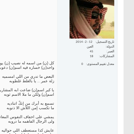
تاريخ التسجيل
12 - 2 - 2014
الدولة
العين
العمر
45
المشاركات
18
كل (ن) من اسمه له نصيب (ن) يوا
معدل تقييم المستوى
0
واحد(ن) خساره فيه اسم(ن) دعوبه
البعض ما تدري من اللي امسميه
زلة عمر .. يا بالغلط غلطوبه
يا كبر اسم(ن) ضاعت ابه المشاريه
اسم(ن) ولكن ما ملا الاسم ثوبه
تسمع به أبرك من إنكّ اتناديه
ما تكسب إمن اللآش الا ذنوبه
يمشي على اخفاف النفوس المعاتي
ولى الرجال الفاهمه ما دروبه
عايش كذا مستعطف اللي حواليه