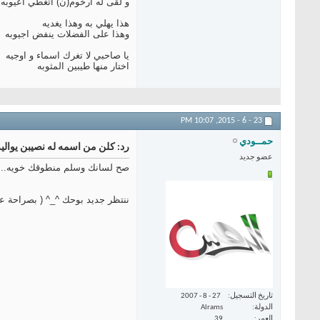
و لقى له ارخوم(ن) اتغطي اعيوبه
هذا يهلي به وهذا يغديه
وهذا على الفضلات ينفض اجيوبه
يا صاحبي لا تغرك اسماء و اوجيه
اختار منها طيبين المثوبه
10:07 PM
23 - 6 - 2015,
حمــودي
رد: كلن من اسمه له نصيبن يواليه
عضو جديد
صح لسانك وسلم منطوقك خويه.... 
ننتظر جديد بوحك ^_^ ( بصراحة ع
تاريخ التسجيل
27 - 8 - 2007
الدولة
Alrams
العمر
39