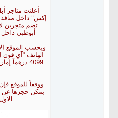
أعلنت متاجر أبل
إكس" داخل منافذ ال
تضم متجرين لأك
أبوظبي داخل "
وبحسب الموقع الإ
ووفقاً للموقع فإ
الأول