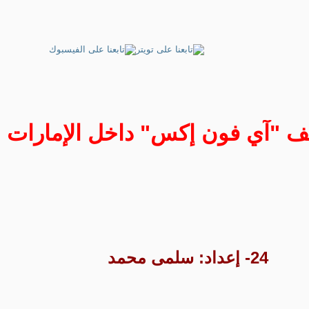
تف "آي فون إكس" داخل الإمارات
24- إعداد: سلمى محمد