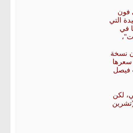
 فون
يدة التي
ا في
ت"،
ن نسخة
يغابايت سيبلغ سعرها
 سعة تخزين 256 غيغابايت فيصل
ي، لكن
بدءاً من يوم 27 أكتوبر (تشرين