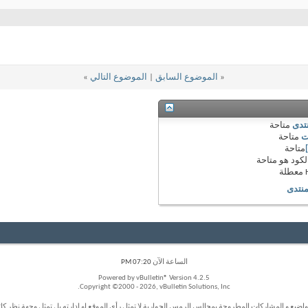
«
الموضوع السابق
|
الموضوع التالي
»
نتدى
متاحة
ت
متاحة
متاحة
لكود هو
متاحة
معطلة
منتدى
الساعة الآن
07:20 PM
Powered by vBulletin® Version 4.2.5
Copyright ©2000 - 2026, vBulletin Solutions, Inc.
واضيع و المشاركات المطروحة بمجالس الرمس الحوارية لا تمثل رأي الموقع او ادارته بل تمثل وجهة نظر كاتب