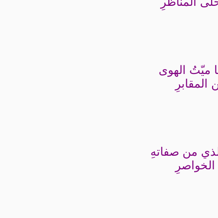
لى المناظرِ
ا ميّتُ الهوى
 المقابرِ
لذي من صفاتهِ
ِ الخواصرِ