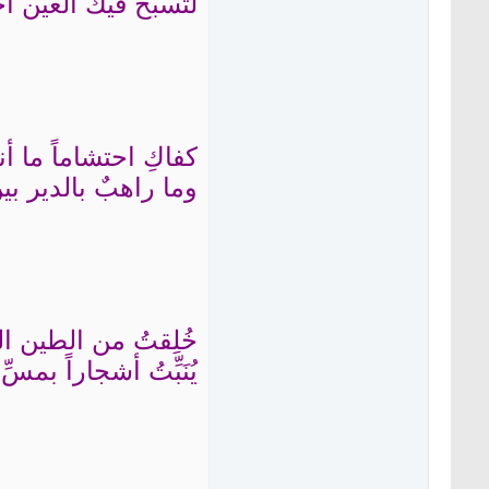
لتسبح فيك العين أح
كفاكِ احتشاماً ما أن
وما راهبٌ بالدير بين
خُلِقتُ من الطين ا
يُنَبِّتُ أشجاراً بمسّ