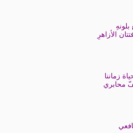
بلونهِ
تتان الأزاهرِ
ياة زماننا
جفّ محابري
افعي