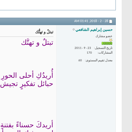
01:41 AM
28 - 2 - 2018,
حسين إبراهيم الشافعي
تبتلٌ و تهتُّك
عضو مشارك
تبتلٌ و تهتُّك
تاريخ التسجيل
23 - 9 - 2011
المشاركات
170
معدل تقييم المستوى
60
أُريدُكِ أحلى الحورِ 
حبائل تفكيرٍ تجيش
أريدكَ حسناءً بفتنةِ