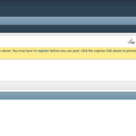
تهتُّك
ink above. You may have to
register
before you can post: click the register link above to proc