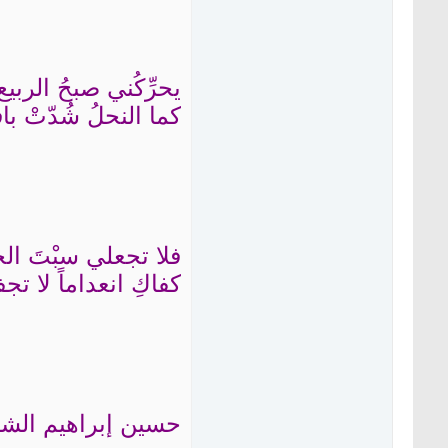
يحرِّكُني صبحُ الربيع 
كما النحلُ شُدّتْ باف
فلا تجعلي سبْتَ الح
كفاكِ انعداماً لا ت
حسين إبراهيم الش