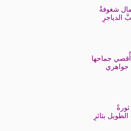
مال شغوفةٌ
َ الدياجرِ
أُقصي جماحها
َ جواهري
ثورةً
الطويل بثائرِ