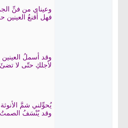
وعيناي من فنِّ الج
فهل أقنعُ العينين حبّ
وقد أسملُ العينين 
لأجلكِ حتّى لا تضئ
يُحوِّلني شمَّ الأنوثة 
وقد يُنْسَفُ الصمتُ 