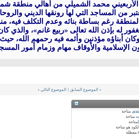
الأربعيني محمد الشميلي من أهالي منطقة شم
بر من المساجد التي لها رونقها الديني والروحا
لمنطقة رغم بساطة بنائه وعدم التكلف فيه، منوه
غفور له بإذن الله تعالى «ربيع غانم»، والذي كان
ان أبناؤه مؤذنين وأئمه فيه رحمهم الله، حيث
ون الإسلامية والأوقاف مهام وزمام أمور المسجد
«
الموضوع السابق
|
الموضوع التالي
»
نتدى
متاحة
ت
متاحة
متاحة
لكود هو
متاحة
معطلة