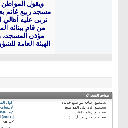
ويقول المواطن 
مسجد ربيع غانم يعت
تربى عليه أهالي ا
من قام ببنائه الم
مؤذن المسجد، وك
الهيئة العامة للشؤ
ضوابط المشاركة
تستطيع
إضافة مواضيع جديدة
أكواد الم
تستطيع
الرد على المواضيع
الابتساما
تستطيع
إرفاق ملفات
كود [IMG]
تستطيع
تعديل مشاركاتك
[VIDEO]
ا
كود HTML