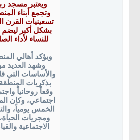
ويعتبر مسجد رب
تسعينيات القرن ال
بشكل أكبر ليضم 
ويؤكد أهالي المن
وشهد العديد من
والأساسات التي قا
وقعاً روحانياً واج
اجتماعي، وكان الم
الخمس يومياً، والت
ومجريات الحياة، و
الاجتماعية والقي