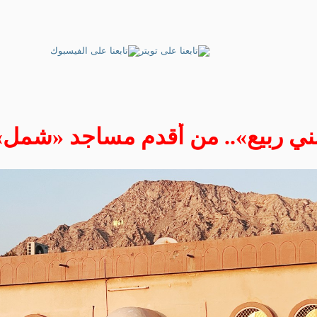
ني ربيع».. من أقدم مساجد «شمل»