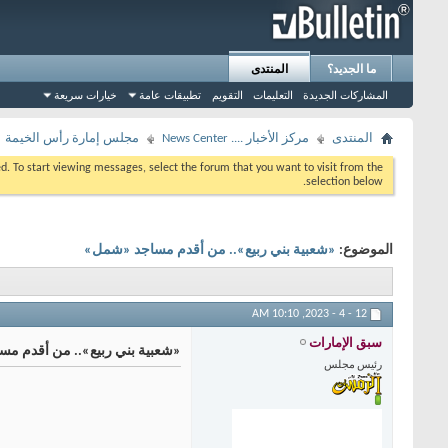
ما الجديد؟
المنتدى
المشاركات الجديدة
التعليمات
التقويم
تطبيقات عامة
خيارات سريعة
المنتدى
مركز الأخبار .... News Center
مجلس إمارة رأس الخيمة
eed. To start viewing messages, select the forum that you want to visit from the
selection below.
الموضوع:
«شعبية بني ربيع».. من أقدم مساجد «شمل»
10:10 AM
12 - 4 - 2023,
سبق الإمارات
«شعبية بني ربيع».. من أقدم م
رئيس مجلس