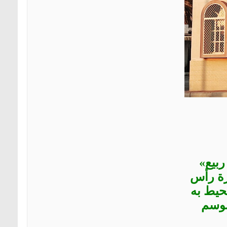
ربيع»
رة رأس
حيط به
موسم