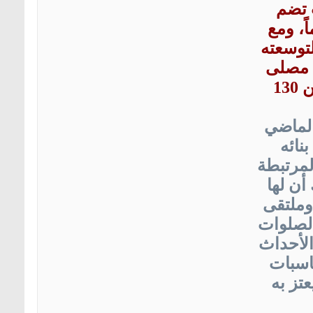
 تضم
ر مواطنيها وصغارها منذ أكثر من 45 عاماً، ومع
لتوسعته
ص مصلى
للنساء لأداء الصلوات الخمس وصلاة التراويح ليسع اليوم أكثر من 130
الماضي
نائه
لمرتبطة
ال 45 عاماً، ناهيك أن لها
 وملتقى
الصلوات
الأحداث
ناسبات
تز به