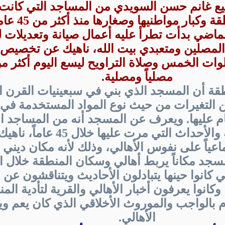
يع غانم حسن السويدي من المساجد التي كانت
وتجمع أبناء المنطقة وكبا
ماضي بدأت تطرأ عليه أعمال صيانة وتعديلات 
المصلين ومتعبدي بيت الله، ناهيك عن تخصي
مصلياً ومصلية.
طقة أن المسجد الذي بني في سبعينيات القرن 
 التغيرات من حيث نوع المواد المستخدمة في ب
م عليها. ويعرف عن المسجد أنه من المساجد ا
بذكريات المنطقة والأحداث التي مرت عليها خل
تماعياً على نفوس الأهالي، وذلك لأنه مكان ديني
سجد مكاناً يربط أهالي وسكان المنطقة خلال 
ي كانوا حينها يتبادلون الأحاديث ويتناقشون عن 
كانوا يعرفون أخبار الأهالي والقرية لتأدية الم
ام بالواجب والموروث الأخلاقي الذي كان يعم ويع
الأهالي.