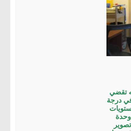
)، كانت أسرته تقضي
 في درجة
ستويات
 وحدة
تصوير