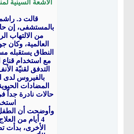
الأشعة السينية لم
قالت د. راشم
بالمستشفى، إن حالة
من الالتهاب الر
العالمية، وكان جو
النطاق يستقبله م
مع استخدام قناع ا
التدفق لقنيّة الأ
بالفيروس لدى ال
المضادات الحيوي
حالات نادرة جداً ف
استخدا
وأوضحت أن الطفل 
4 أيام من العل
الأخرى، بدأت ت