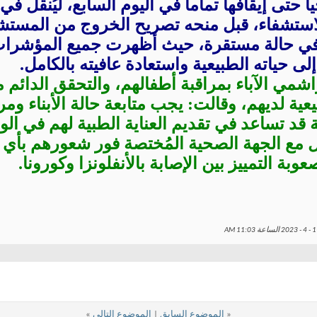
ً حتى إيقافها تماماً في اليوم السابع، ليُنقل في 
الاستشفاء، قبل منحه تصريح الخروج من المست
و في حالة مستقرة، حيث أظهرت جميع المؤشرا
لى حياته الطبيعية واستعادة عافيته بالكامل.
شمي الآباء بمراقبة أطفالهم، والتحقق الدائم 
ية لديهم، وقالت: يجب متابعة حالة الأبناء ومر
قد تساعد في تقديم العناية الطبية لهم في ال
 مع الجهة الصحية المُختصة فور شعورهم بأي
بة التمييز بين الإصابة بالأنفلونزا وكورونا.
11:03 AM
«
الموضوع السابق
|
الموضوع التالي
»