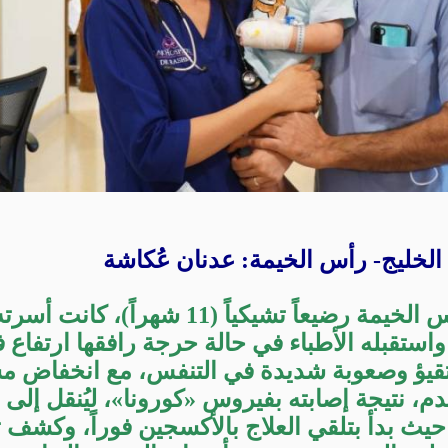
الخليج- رأس الخيمة: عدنان عُكاشة
أنقذ مستشفى رأس الخيمة رضيعاً تشيكياً (11 شهراً
 واستقبله الأطباء في حالة حرجة رافقها ارتفاع
قيؤ وصعوبة شديدة في التنفس، مع انخفاض م
م، نتيجة إصابته بفيروس «كورونا»، ليُنقل إلى
 حيث بدأ بتلقي العلاج بالأكسجين فوراً، وكشف 