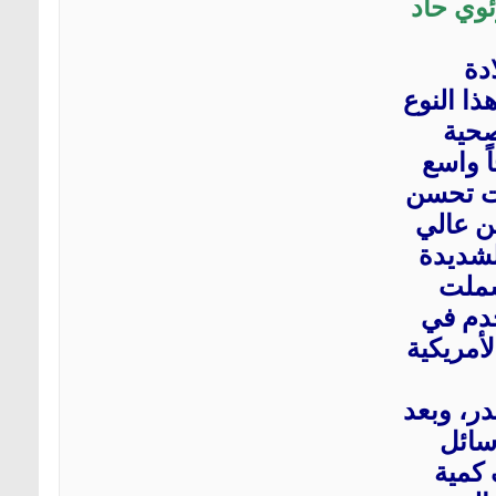
ئوي حاد
دة
ذا النوع
صحية
ً واسع
ات تحسن
ن عالي
الشديدة
شملت
خدم في
لأمريكية
ر، وبعد
سائل
كمية