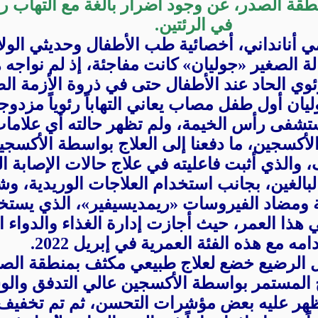
نطقة الصدر، عن وجود أضرار بالغة مع التهاب ر
في الرئتين.
ي أنانداني، أخصائية طب الأطفال وحديثي الولا
 الصغير «جوليان» كانت مفاجئة، إذ لم نواجه ه
ئوي الحاد عند الأطفال حتى في ذروة الأزمة ال
ليان أول طفل مصاب يعاني التهاباً رئوياً مزدوجا
ستشفى رأس الخيمة، ولم تظهر حالته أي علام
لأكسجين، ما دفعنا إلى العلاج بواسطة الأكسجي
نف، والذي أثبت فاعليته في علاج حالات الإصابة 
بالغين، بجانب استخدام العلاجات الوريدية، و
ة ومضاد الفيروسات «ريمديسيفير»، الذي يست
ي هذا العمر، حيث أجازت إدارة الغذاء والدواء ا
مه مع هذه الفئة العمرية في إبريل 2022.
الرضيع خضع لعلاج طبيعي مكثف بمنطقة الصد
اج المستمر بواسطة الأكسجين عالي التدفق والو
ظهر عليه بعض مؤشرات التحسن، ثم تم تخفيف 