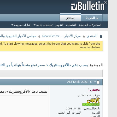
ما الجديد؟
المنتدى
المشاركات الجديدة
التعليمات
التقويم
تطبيقات عامة
خيارات سريعة
المنتدى
مركز الأخبار .... News Center
مجلس الأخبار الخليجية والع
eed. To start viewing messages, select the forum that you want to visit from the
selection below.
الموضوع:
بسبب دعم «الأفروسنتريك»: مصر تمنع متحفاً هولندياً من التنق
12:28 AM
9 - 6 - 2023,
مختفي
بسبب دعم «الأفروسنتريك»: مصر تم
مراقب عام المنتدى
تاريخ التسجيل
28 - 9 - 2008
الدولة
الإمارات-رأس الخيمة-
الرمس