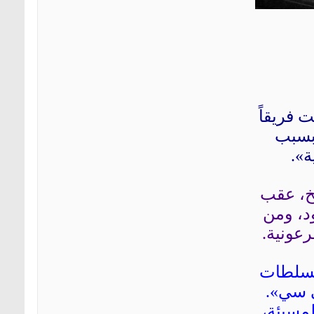
 فريقاً
 بسبب
ة».
يخ، عقب
د، ومن
رعونية.
السلطات
ي سي».
لمسيئة،