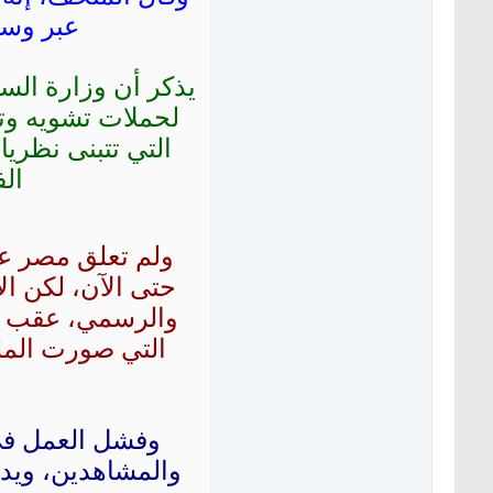
عبر وسا
يذكر أن وزارة السي
لحملات تشويه وتز
التي تتبنى نظري
الف
ولم تعلق مصر عل
حتى الآن، لكن ا
والرسمي، عقب إع
التي صورت الملك
وفشل العمل في 
والمشاهدين، ويدخ