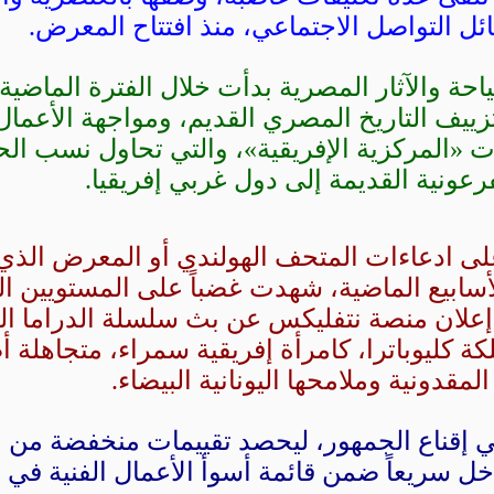
ئل التواصل الاجتماعي، منذ افتتاح المعرض.
احة والآثار المصرية بدأت خلال الفترة الماضية
ييف التاريخ المصري القديم، ومواجهة الأعمال 
ات «المركزية الإفريقية»، والتي تحاول نسب ال
رعونية القديمة إلى دول غربي إفريقيا.
ى ادعاءات المتحف الهولندي أو المعرض الذي
لأسابيع الماضية، شهدت غضباً على المستويين ا
لان منصة نتفليكس عن بث سلسلة الدراما الوث
ة كليوباترا، كامرأة إفريقية سمراء، متجاهلة أ
المقدونية وملامحها اليونانية البيضاء.
إقناع الجمهور، ليحصد تقييمات منخفضة من ال
ل سريعاً ضمن قائمة أسوأ الأعمال الفنية في ال