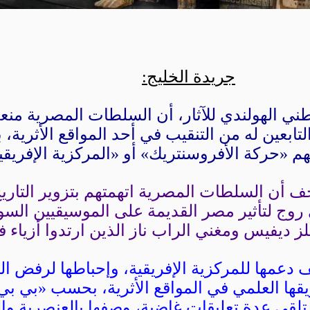
جريدة الخليج:
 الهولندي للآثار، أن السلطات المصرية منعت
التابعين له من التنقيب في أحد المواقع الأثرية،
م «حركة الأفروسنتريك» أو «المركزية الإفريقي
ف أن السلطات المصرية اتهمتهم بتزوير التار
وج لتأثير مصر القديمة على الموسيقيين السو
لز ديفيس ومغني الراب ناز الذين ارتدوا أزياء ف
 دعمها للمركزية الإفريقية، وإحباطها لرفض 
قها العلمي في المواقع الأثرية، بحسب «بي ب
تلقى عدة تعليقات غاضبة، وصفها بالعنصرية وا