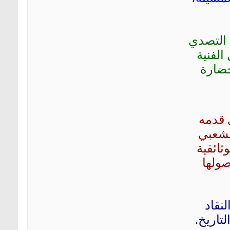
 التصدي
الفنية
حضارة
 قدمه
لشعبي
ائقية
صولها
نقاد
تاريخ.