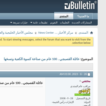
ما الجديد؟
المنتدى
المشاركات الجديدة
التعليمات
التقويم
تطبيقات عامة
خيارات سريعة
المنتدى
مركز الأخبار .... News Center
مجلس الأخبار الخليجية والع
eed. To start viewing messages, select the forum that you want to visit from the
selection below.
الموضوع:
عائلة القصبجي.. 100 عام من صناعة كسوة الكعبة ونسخها
01:00 AM
26 - 6 - 2023,
مختفي
عائلة القصبجي.. 100 عام من صناعة كسوة الكعبة ونسخها
مراقب عام المنتدى
تاريخ التسجيل
28 - 9 - 2008
الدولة
الإمارات-رأس الخيمة-
الرمس