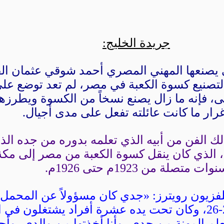
جريدة الخليج:
ي يصنعها المهني المصري أحمد شوقي عثمان ا
صنيع كسوة الكعبة في مصر، لم تعد توضع على
، فإنه ما زال يصنع نسخاً من الكسوة ويطرزها ي
رار ما كانت عائلته تفعل على مدى أجيال.
ك الفن من أبيه الذي تعلمه بدوره من جده الذ
الذي كان ينقل كسوة الكعبة من مصر إلى مكة،
وات متصلة من 1923م حتى 1926م.
فزيون رويترز: «جدي كان مسؤولاً عن المحمل 
من سنة 23-24-25-26، وكان تحت يده عشرة أفراد يشتغلون ف
لم المهنة من جدي، وأنا أخذتها من والدي، وأح