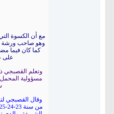
مع أن الكسوة الت
وهو صاحب ورشة لت
كما كان فيما مضى
على غ
وتعلم القصبجي ذل
مسؤولية المحمل، 
سن
وقال القصبجي لتل
الشريفة. والدي تع