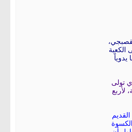
لقصبجي،
 الكعبة
دوياً
ي تولى
 لأربع
القديم
ي الكسوة
اول أن