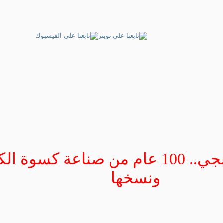
عائلة القصبجي.. 100 عام من صناعة كسوة ا
ونسخها