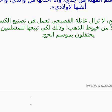
أنقلها لأولادي».
 مرور 100 عام، لا تزال عائلة القصبجي تعمل في تصنيع ال
 من خيوط الذهب؛ وذلك لكي تبيعها للمسلمين 
يحتفلون بموسم الحج.
01:02 AM
..
..